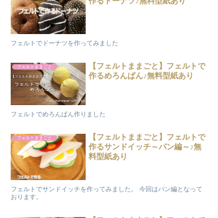
作るドーナツ♪無料型紙あり
フェルトでドーナツを作ってみました
【フェルトままごと】フェルトで
フェルトままごと
作るめろんぱん♪無料型紙あり
フェルトでめろんぱん作りました
【フェルトままごと】フェルトで
フェルトままごと
作るサンドイッチ～パン編～♪無
料型紙あり
フェルトでサンドイッチを作ってみました。 今回はパン編となって
おります。