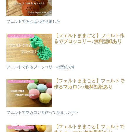
フェルトであんぱん作りました
【フェルトままごと】フェルト作
フェルトままごと
るでブロッコリー♪無料型紙あり
フェルトで作るブロッコリーの型紙です
【フェルトままごと】フェルトで
フェルトままごと
作るマカロン♪無料型紙あり
フェルトでマカロンを作ってみました(^^♪
【フェルトままごと】フェルトで
フェルトままごと