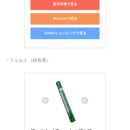
楽天市場で見る
Amazonで見る
Yahoo!ショッピングで見る
・フェルト（緑色系）