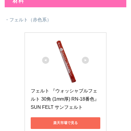
材料
・フェルト（赤色系）
フェルト 『ウォッシャブルフェ
ルト 30角 (1mm厚) RN-18番色』 
SUN FELT サンフェルト
楽天市場で見る