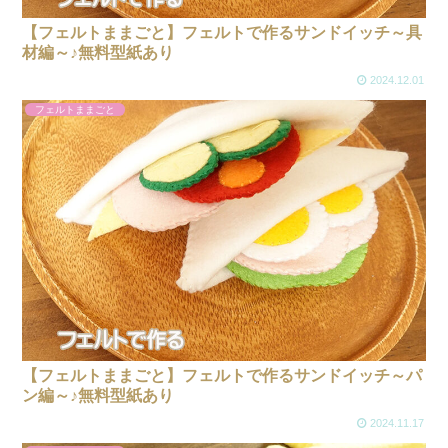
【フェルトままごと】フェルトで作るサンドイッチ～具
材編～♪無料型紙あり
2024.12.01
フェルトままごと
【フェルトままごと】フェルトで作るサンドイッチ～パ
ン編～♪無料型紙あり
2024.11.17