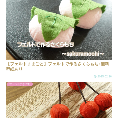
【フェルトままごと】フェルトで作るさくらもち♪無料
型紙あり
2025.02.26
フェルトままごと