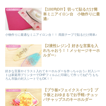
【100均DIY】切って貼るだけ簡
その他DIY
単ミニアイロン台 小物作りに最
適♪
小物作りに最適なミニアイロン台！！ 両面テープで貼るだけ簡単♪
【2液性レジン】好きな言葉を入
その他DIY
れちゃおう！！メッセージキーホ
ルダー♪
好きな言葉やイラスト入れてキーホルダーを作っちゃおう♪ 封入シー
トは家庭用プリンターでOHPフィルムに印刷して作ってね(^-^) もち
ろん市販の封入シートでもOK！！
【プラ板×フェイクスイーツ】プ
その他DIY
ラ板とおゆまるでお手軽♪チュッ
パチャップスのキーホルダー