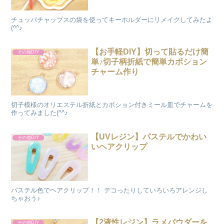
チュッパチャップスの袋を使ってキーホルダーにリメイクしてみたよ
(^^♪
【お手軽DIY】切って貼るだけ簡
その他DIY
単♪切子柄折紙で簡単カボション
チャーム作り
切子模様のオリエステル折紙とカボション付きミール皿でチャームを
作ってみました(^^♪
【UVレジン】パステルでかわい
その他DIY
いヘアクリップ
パステル色でヘアクリップ！！ デコったりしていろいろアレンジし
ちゃおう♪
【2液性レジン】ラメパウダーを
その他DIY