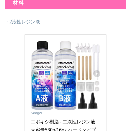
材料
・2液性レジン液
Seogol
エポキシ樹脂 - 二液性レジン液 
大容量530g/16oz ハードタイプ 