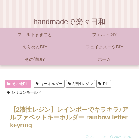
handmadeで楽々日和
フェルトままごと
フェルトDIY
ちりめんDIY
フェイクスーツDIY
その他DIY
ホーム
その他DIY
キーホルダー
2液性レジン
DIY
シリコンモールド
【2液性レジン】レインボーでキラキラ♪ア
ルファベットキーホルダー rainbow letter
keyring
2021.11.03
2024.08.26