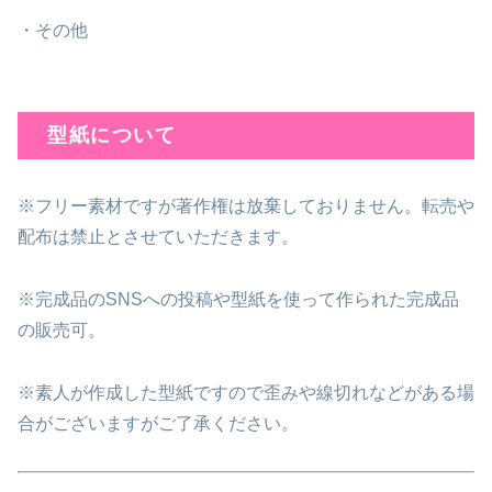
・その他
型紙について
※フリー素材ですが著作権は放棄しておりません。転売や
配布は禁止とさせていただきます。
※完成品のSNSへの投稿や型紙を使って作られた完成品
の販売可。
※素人が作成した型紙ですので歪みや線切れなどがある場
合がございますがご了承ください。