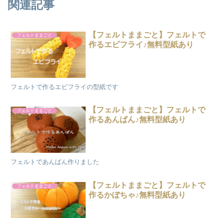
関連記事
【フェルトままごと】フェルトで
フェルトままごと
作るエビフライ♪無料型紙あり
フェルトで作るエビフライの型紙です
【フェルトままごと】フェルトで
フェルトままごと
作るあんぱん♪無料型紙あり
フェルトであんぱん作りました
【フェルトままごと】フェルトで
フェルトままごと
作るかぼちゃ♪無料型紙あり