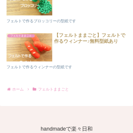
フェルトで作るブロッコリーの型紙です
【フェルトままごと】フェルトで
フェルトままごと
作るウィンナー♪無料型紙あり
フェルトで作るウィンナーの型紙です
ホーム
フェルトままごと
handmadeで楽々日和