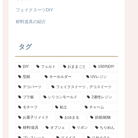
フェイクスーツDIY
材料道具の紹介
タグ
DIY
フェルト
おままごと
100均DIY
型紙
キーホルダー
UVレジン
デコパーツ
フェイクスイーツ，デコスイーツ
プラ板
シリコンモールド
2液性レジン
モチーフ
粘土
チャーム
お菓子リメイク
おゆまる
折紙/紙物
材料/道具
オブジェ
リボン
ちりめん
ブレスレット
リメイク
リサイクル