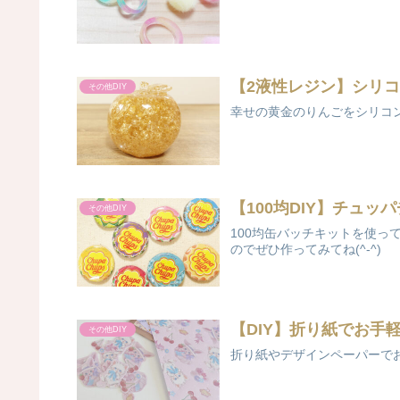
【2液性レジン】シリ
その他DIY
幸せの黄金のりんごをシリコン
【100均DIY】チュ
その他DIY
100均缶バッチキットを使っ
のでぜひ作ってみてね(^-^)
【DIY】折り紙でお手
その他DIY
折り紙やデザインペーパーで