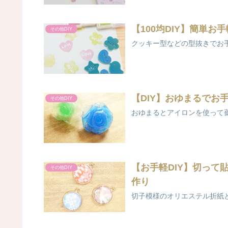
【100均DIY】簡単お
その他DIY
クッキー型などの型抜きでお
【DIY】おゆまるでお
その他DIY
おゆまるとアイロンを使って薔薇
【お手軽DIY】切って
その他DIY
作り
切子模様のオリエステル折紙と