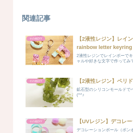
関連記事
【2液性レジン】レイ
その他DIY
rainbow letter keyring
2液性レジンでレインボーで
ャルや好きな文字で作ってみ
【2液性レジン】ペリ
その他DIY
鉱石型のシリコンモールドで
(^^♪
【UVレジン】デコレ
その他DIY
デコレーションボール（ポン