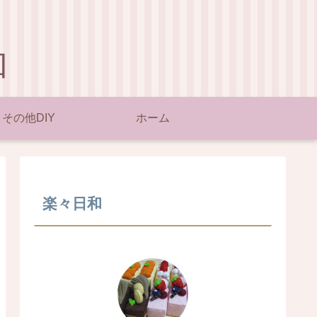
和
その他DIY
ホーム
楽々日和