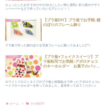
ちょっとしたおすそ分けや小分けにしたい時に便利♪ 折り紙やデザイ
ンペーパーなどで作っていろいろアレンジ！！
【プラ板DIY】プラ板でお手軽♪鯉
その他DIY
のぼりのフレーム飾り
プラ板で作った鯉のぼりを写真フレームに飾ってみました(^^♪
【プラ板×フェイクスイーツ】プ
その他DIY
ラ板転写でお気軽♪アポロチョコ
のキーホルダー お菓子のパッケ
ージ
ホワイトフロストタイプのプラ板と樹脂粘土で作ったアポロチョコレ
ートでキーホルダーを作ってみました。是非作ってみてください♪
ホーム
その他DIY