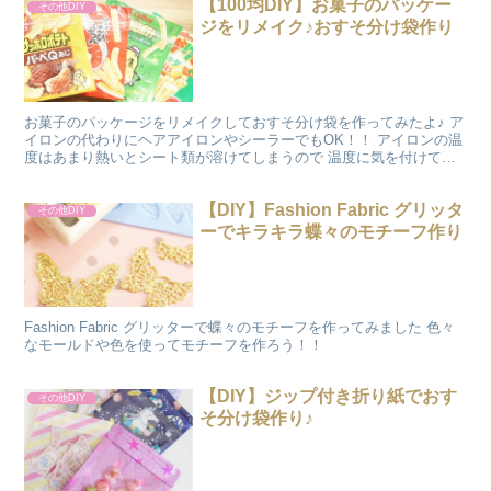
【100均DIY】お菓子のパッケー
その他DIY
ジをリメイク♪おすそ分け袋作り
お菓子のパッケージをリメイクしておすそ分け袋を作ってみたよ♪ ア
イロンの代わりにヘアアイロンやシーラーでもOK！！ アイロンの温
度はあまり熱いとシート類が溶けてしまうので 温度に気を付けて作
ってね(^-^)
【DIY】Fashion Fabric グリッタ
その他DIY
ーでキラキラ蝶々のモチーフ作り
Fashion Fabric グリッターで蝶々のモチーフを作ってみました 色々
なモールドや色を使ってモチーフを作ろう！！
【DIY】ジップ付き折り紙でおす
その他DIY
そ分け袋作り♪